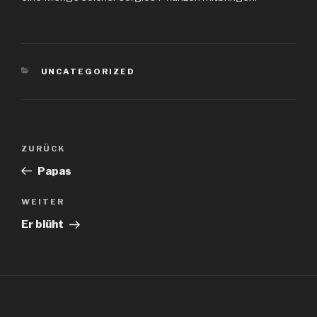
KATEGORIEN
UNCATEGORIZED
Beitragsnavigation
Vorheriger
ZURÜCK
Beitrag
Papas
Nächster
WEITER
Beitrag
Er blüht