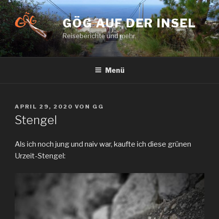
Zum
Inhalt
GÖG AUF DER INSEL
springen
Reiseberichte und mehr.
Menü
VERÖFFENTLICHT
APRIL 29, 2020
VON
GG
AM
Stengel
Als ich noch jung und naiv war, kaufte ich diese grünen
Urzeit-Stengel: