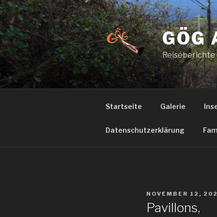
Zum
Inhalt
springen
GÖG 
Reiseberichte
Startseite
Galerie
Ins
Datenschutzerklärung
Fam
VERÖFFENTLICHT
NOVEMBER 12, 20
AM
Pavillons,