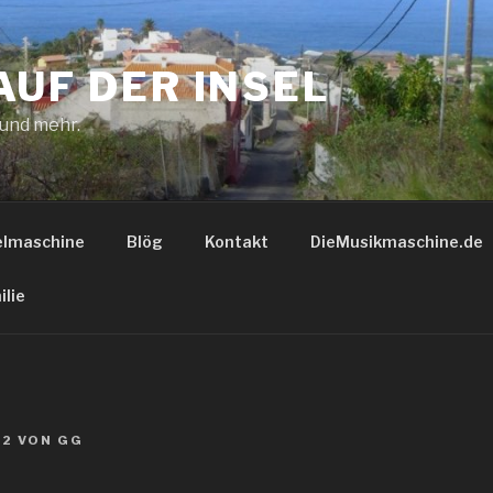
AUF DER INSEL
 und mehr.
elmaschine
Blög
Kontakt
DieMusikmaschine.de
ilie
22
VON
GG