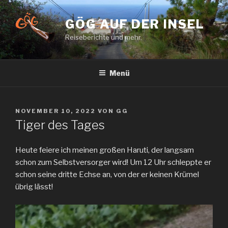
Zum
Inhalt
GÖG AUF DER INSEL
springen
Reiseberichte und mehr.
Menü
VERÖFFENTLICHT
NOVEMBER 10, 2022
VON
GG
AM
Tiger des Tages
Heute feiere ich meinen großen Haruti, der langsam
schon zum Selbstversorger wird! Um 12 Uhr schleppte er
schon seine dritte Echse an, von der er keinen Krümel
übrig lässt!