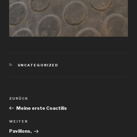
KATEGORIEN
UNCATEGORIZED
Beitragsnavigation
Vorheriger
ZURÜCK
Beitrag
Meine erste Coactilis
Nächster
WEITER
Beitrag
Pavillons,