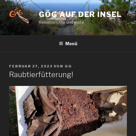
Zum
Inhalt
GÖG AUF DER INSEL
springen
Reiseberichte und mehr.
Menü
VERÖFFENTLICHT
FEBRUAR 27, 2023
VON
GG
AM
Raubtierfütterung!