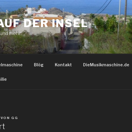
AUF DER INSEL
 und mehr.
elmaschine
Blög
Kontakt
DieMusikmaschine.de
ilie
VON
GG
rt