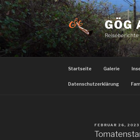
Zum
Inhalt
springen
GÖG 
Reiseberichte
Startseite
Galerie
Ins
Datenschutzerklärung
Fam
VERÖFFENTLICHT
FEBRUAR 26, 2023
AM
Tomatensta