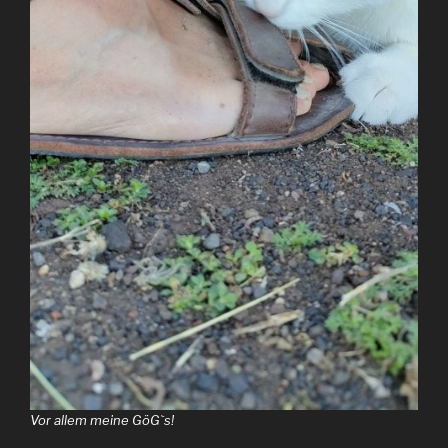
Vor allem meine GöGˋs!