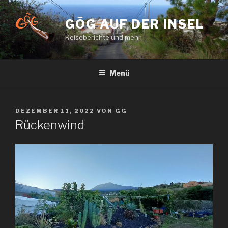
Zum
Inhalt
GÖG AUF DER INSEL
springen
Reiseberichte und mehr.
Menü
VERÖFFENTLICHT
DEZEMBER 11, 2022
VON
GG
AM
Rückenwind