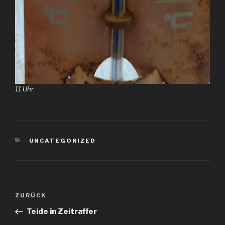
11 Uhr.
KATEGORIEN
UNCATEGORIZED
Beitragsnavigation
Vorheriger
ZURÜCK
Beitrag
Teide in Zeitraffer