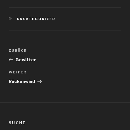
KATEGORIEN
UNCATEGORIZED
Beitragsnavigation
Vorheriger
ZURÜCK
Beitrag
Gewitter
Nächster
WEITER
Beitrag
Rückenwind
SUCHE