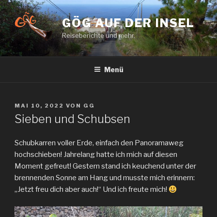
Zum
Inhalt
GÖG AUF DER INSEL
springen
Reiseberichte und mehr.
Menü
VERÖFFENTLICHT
MAI 10, 2022
VON
GG
AM
Sieben und Schubsen
Schubkarren voller Erde, einfach den Panoramaweg
hochschieben! Jahrelang hatte ich mich auf diesen
Moment gefreut! Gestern stand ich keuchend unter der
brennenden Sonne am Hang und musste mich erinnern:
„Jetzt freu dich aber auch!“ Und ich freute mich!