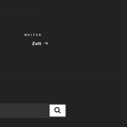
WEITER
Nächster
Beitrag
Zelt
Suchen