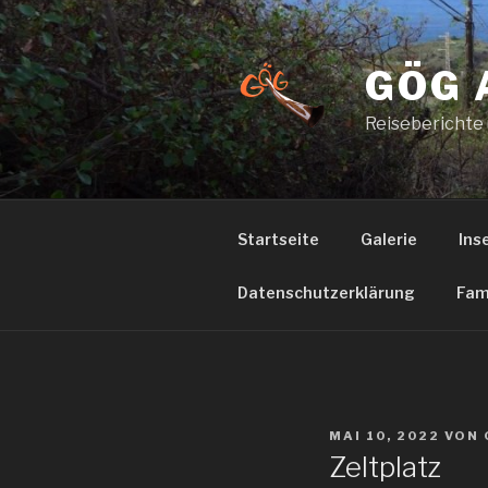
Zum
Inhalt
springen
GÖG 
Reiseberichte
Startseite
Galerie
Ins
Datenschutzerklärung
Fam
VERÖFFENTLICHT
MAI 10, 2022
VON
AM
Zeltplatz