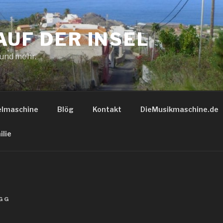
AUF DER INSEL
 und mehr.
elmaschine
Blög
Kontakt
DieMusikmaschine.de
ilie
GG