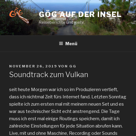
Zum
Inhalt
GÖG AUF DER INSEL
springen
Reiseberichte und mehr.
Menü
VERÖFFENTLICHT
NOVEMBER 26, 2019
VON
GG
AM
Soundtrack zum Vulkan
seit heute Morgen war ich so im Produzieren vertieft,
dass ich nichtmal Zeit fürs Internet fand. Letzten Sonntag
spielte ich zum ersten mal mit meinem neuen Set und es
war aus technischer Sicht echt anstrengend. Die Tage
muss ich erst mal einige Routings speichern, damit ich
zahlreiche Einstellungen für jede Situation abrufen kann.
Live, mit und ohne Maschine, Recording oder Sounds