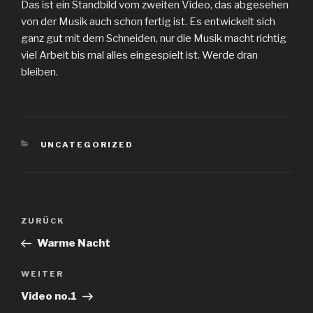
Das ist ein Standbild vom zweiten Video, das abgesehen
von der Musik auch schon fertig ist. Es entwickelt sich
ganz gut mit dem Schneiden, nur die Musik macht richtig
viel Arbeit bis mal alles eingespielt ist. Werde dran
bleiben.
KATEGORIEN
UNCATEGORIZED
Beitragsnavigation
Vorheriger
ZURÜCK
Beitrag
Warme Nacht
Nächster
WEITER
Beitrag
Video no.1