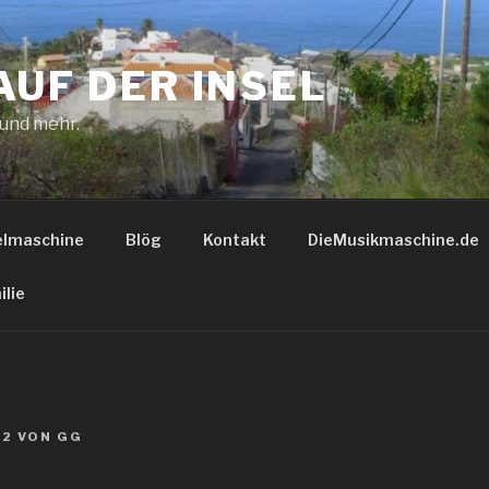
AUF DER INSEL
 und mehr.
elmaschine
Blög
Kontakt
DieMusikmaschine.de
ilie
22
VON
GG