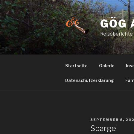
Zum
Inhalt
springen
GÖG 
Reiseberichte
Startseite
Galerie
Ins
Datenschutzerklärung
Fam
VERÖFFENTLICHT
SEPTEMBER 8, 20
AM
Spargel