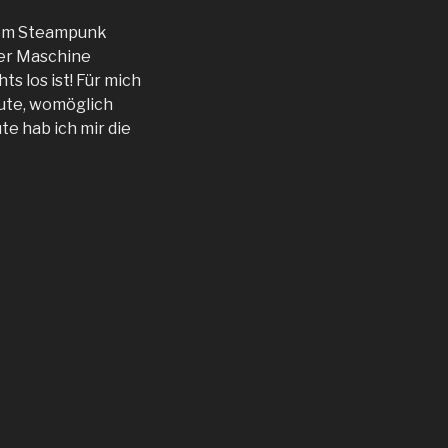
dem Steampunk
der Maschine
ts los ist! Für mich
eute, womöglich
e hab ich mir die