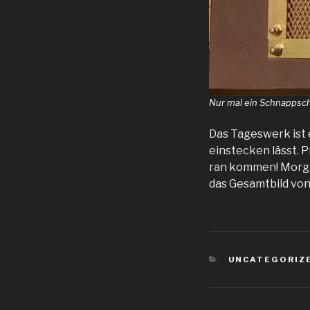
Nur mal ein Schnappsch
Das Tageswerk ist e
einstecken lässt. P
ran kommen! Morgen
das Gesamtbild von 
KATEGORIEN
UNCATEGORIZ