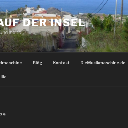
AUF DER INSEL
 und mehr.
elmaschine
Blög
Kontakt
DieMusikmaschine.de
ilie
GG