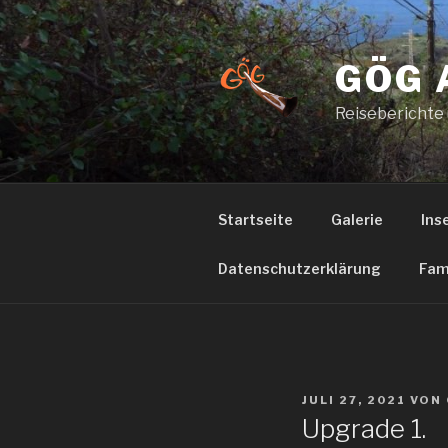
Zum
Inhalt
springen
GÖG 
Reiseberichte
Startseite
Galerie
Ins
Datenschutzerklärung
Fam
VERÖFFENTLICHT
JULI 27, 2021
VON
AM
Upgrade 1.