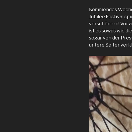
Kommendes Wochene
Jubilee Festival sp
verschönern! Vor al
ist es sowas wie d
sogar von der Pres
untere Seitenverk