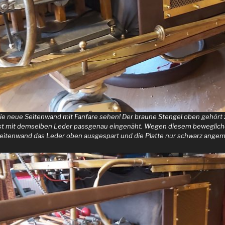
h die neue Seitenwand mit Fanfare sehen! Der braune Stengel oben gehör
r ist mit demselben Leder passgenau eingenäht. Wegen diesem bewegliche
eitenwand das Leder oben ausgespart und die Platte nur schwarz angema