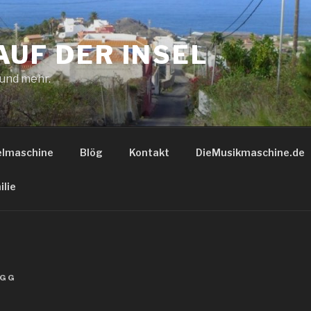
AUF DER INSEL
 und mehr.
elmaschine
Blög
Kontakt
DieMusikmaschine.de
ilie
GG