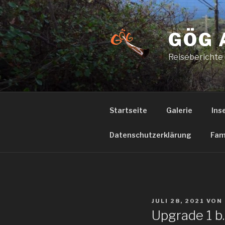
Zum
Inhalt
springen
GÖG 
Reiseberichte
Startseite
Galerie
Ins
Datenschutzerklärung
Fam
VERÖFFENTLICHT
JULI 28, 2021
VON
AM
Upgrade 1 b.